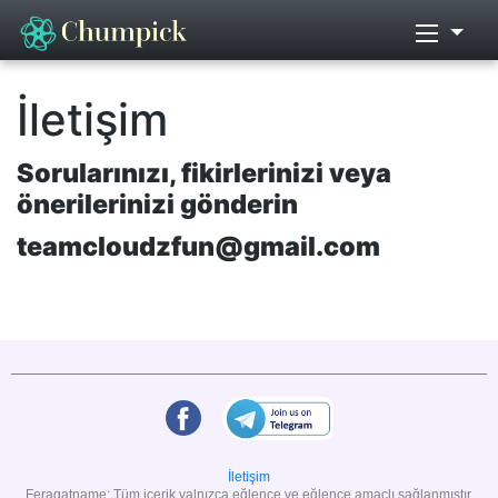
İletişim
Sorularınızı, fikirlerinizi veya
önerilerinizi gönderin
teamcloudzfun@gmail.com
İletişim
Feragatname: Tüm içerik yalnızca eğlence ve eğlence amaçlı sağlanmıştır.